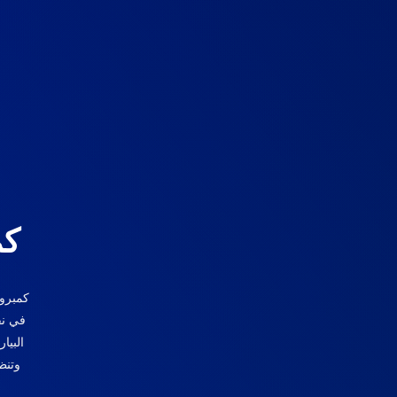
كم
كمبرو
في نف
البيا