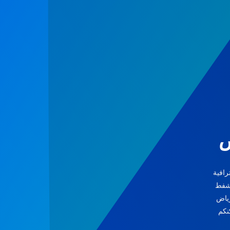
ض
افية
وشفط
رياض
ه اكثر من 35 عام يمكنكم